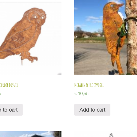
chroef bosuil
Metalen schroefvogel
5
€
10,95
 to cart
Add to cart