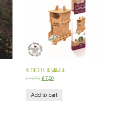
Multifeeder kurk hangmodel
€
15,95
€
7,50
Add to cart