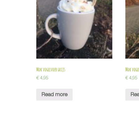
Mok vogelvoer grijs
Mok voge
€
4,95
€
4,95
Read more
Re