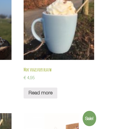
Mok vogelvoer blauw
€
4,95
Read more
Sale!