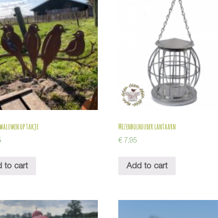
zwaluwen op takje
Mezenbolhouder lantaarn
5
€
7,95
 to cart
Add to cart