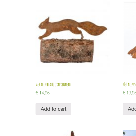
Metalen eekhoorn rennend
Metalen s
€
14,95
€
19,9
Add to cart
Add