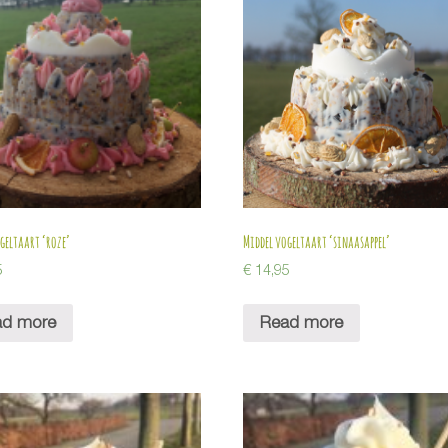
geltaart ‘roze’
Middel vogeltaart ‘sinaasappel’
5
€
14,95
ad more
Read more