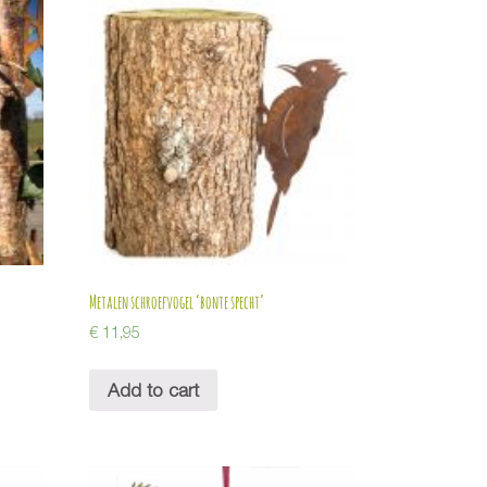
Metalen schroefvogel ‘bonte specht’
€
11,95
Add to cart