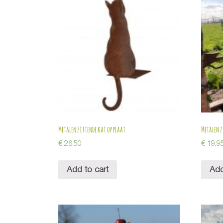
Metalen zittende kat op plaat
Metalen 
€
26,50
€
19,9
Add to cart
Add