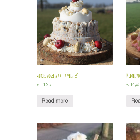
Middel vogeltaart ‘appeltjes’
Middel vo
€
14,95
€
14,9
Read more
Re