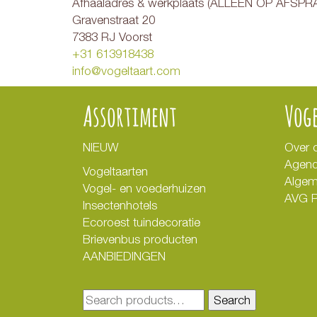
Afhaaladres & werkplaats (ALLEEN OP AFSPR
Gravenstraat 20
7383 RJ Voorst
+31 613918438
info@vogeltaart.com
Assortiment
Vog
NIEUW
Over 
Agen
Vogeltaarten
Algem
Vogel- en voederhuizen
AVG P
Insectenhotels
Ecoroest tuindecoratie
Brievenbus producten
AANBIEDINGEN
Search
Search
for: