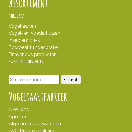
Assortiment
NIEUW
Vogeltaarten
Vogel- en voederhuizen
Insectenhotels
Ecoroest tuindecoratie
Brievenbus producten
AANBIEDINGEN
Search
Search
for:
Vogeltaartfabriek
Over ons
Agenda
Algemene voorwaarden
AVG Privacyverklaring