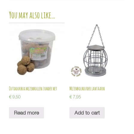
You may also like…
Outdoorbox mezenbollen zonder net
Mezenbolhouder lantaarn
€
9,50
€
7,95
Read more
Add to cart