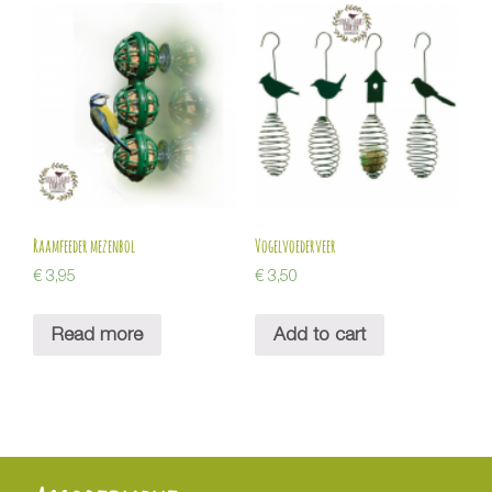
Raamfeeder mezenbol
Vogelvoederveer
€
3,95
€
3,50
Read more
Add to cart