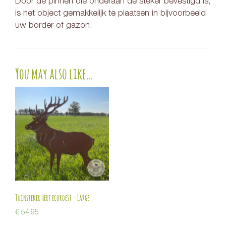
Door de pinnen die onderaan de steker bevestigd is,
is het object gemakkelijk te plaatsen in bijvoorbeeld
uw border of gazon.
You may also like…
Tuinsteker hert ecoroest – Large
€
54,95